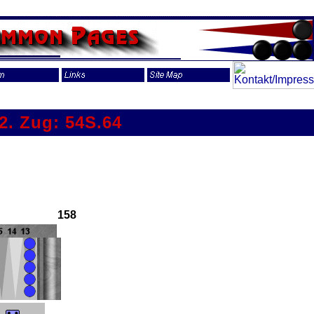
2. Zug: 54S.64
158