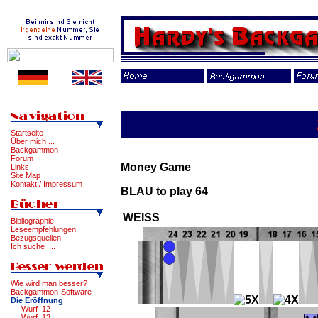
Startseite
Über mich ...
Backgammon
Forum
Money Game
Links
Site Map
Kontakt / Impressum
BLAU to play 64
WEISS
Bibliographie
Leseempfehlungen
Bezugsquellen
Ich suche ....
Wie wird man besser?
Backgammon-Software
Die Eröffnung
Wurf 12
Wurf 13