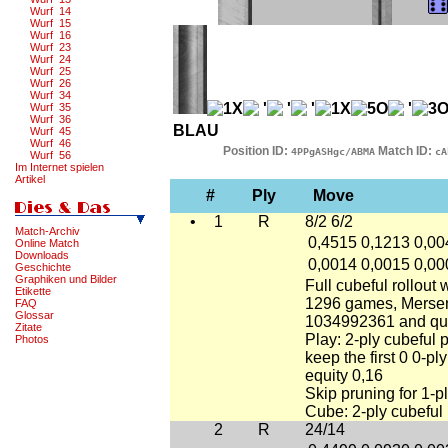
Wurf 14
Wurf 15
Wurf 16
Wurf 23
Wurf 24
Wurf 25
Wurf 26
Wurf 34
Wurf 35
Wurf 36
BLAU
Wurf 45
Wurf 46
Position ID:
Match ID:
4PPgASHgc/ABMA
cA
Wurf 56
Im Internet spielen
Artikel
#
Ply
Move
•
1
R
8/2 6/2
Match-Archiv
0,4515
0,1213
0,00
Online Match
Downloads
0,0014
0,0015
0,00
Geschichte
Graphiken und Bilder
Full cubeful rollout 
Etikette
1296 games, Mersen
FAQ
Glossar
1034992361 and qu
Zitate
Play: 2-ply cubeful 
Photos
keep the first 0 0-
equity 0,16
Skip pruning for 1-p
Cube: 2-ply cubeful 
2
R
24/14