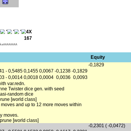
167
kaAAAAAAAA
Equity
-0,1829
41
-
0,5485
0,1455
0,0067
-0,1238
-0,1829
03
-
0,0014
0,0018
0,0004
0,0036
0,0093
with var.redn.
ne Twister dice gen. with seed
asi-random dice
prune [world class]
ply moves and up to 12 more moves within
ly moves.
prune [world class]
-0,2301 ( -0,0472)