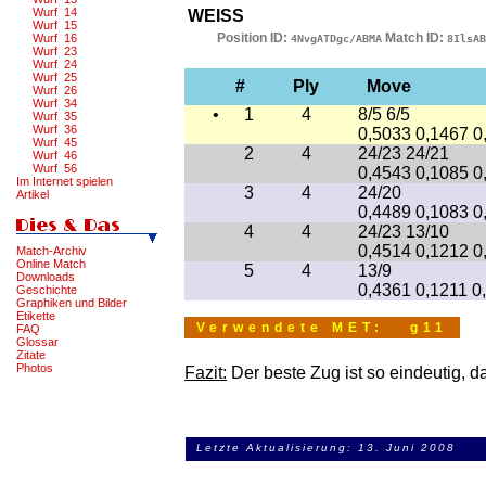
Wurf 14
WEISS
Wurf 15
Position ID:
Match ID:
Wurf 16
4NvgATDgc/ABMA
8IlsAB
Wurf 23
Wurf 24
Wurf 25
#
Ply
Move
Wurf 26
Wurf 34
•
1
4
8/5 6/5
Wurf 35
Wurf 36
0,5033 0,1467 0
Wurf 45
2
4
24/23 24/21
Wurf 46
Wurf 56
0,4543 0,1085 0
Im Internet spielen
3
4
24/20
Artikel
0,4489 0,1083 0
4
4
24/23 13/10
0,4514 0,1212 0
Match-Archiv
Online Match
5
4
13/9
Downloads
0,4361 0,1211 0
Geschichte
Graphiken und Bilder
Etikette
Verwendete MET: g11
FAQ
Glossar
Zitate
Photos
Fazit:
Der beste Zug ist so eindeutig, da
Letzte Aktualisierung: 13. Juni 2008