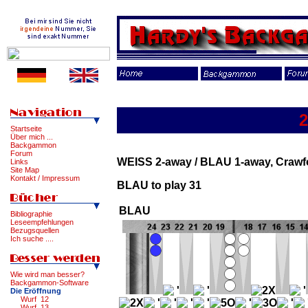
2
Startseite
Über mich ...
Backgammon
Forum
WEISS 2-away / BLAU 1-away, Craw
Links
Site Map
Kontakt / Impressum
BLAU to play 31
BLAU
Bibliographie
Leseempfehlungen
Bezugsquellen
Ich suche ....
Wie wird man besser?
Backgammon-Software
Die Eröffnung
Wurf 12
Wurf 13