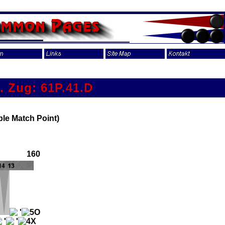
. Zug: 61P.41.D
le Match Point)
160