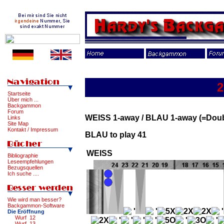
2
Startseite
Über mich ...
Backgammon
Forum
WEISS 1-away / BLAU 1-away (=Doub
Links
Site Map
Kontakt / Impressum
BLAU to play 41
WEISS
Bibliographie
Leseempfehlungen
Bezugsquellen
Ich suche ....
Wie wird man besser?
Backgammon-Software
Die Eröffnung
Wurf 12
Wurf 13