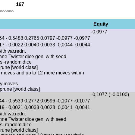
167
AAAAAAAA
Equity
-0,0977
54
-
0,5488
0,2765
0,0797
-0,0977
-0,0977
17
-
0,0022
0,0040
0,0033
0,0044
0,0044
with var.redn.
ne Twister dice gen. with seed
si-random dice
prune [world class]
ply moves and up to 12 more moves within
ly moves.
prune [world class]
-0,1077 ( -0,0100)
44
-
0,5539
0,2772
0,0596
-0,1077
-0,1077
19
-
0,0021
0,0038
0,0028
0,0041
0,0041
with var.redn.
ne Twister dice gen. with seed
si-random dice
prune [world class]