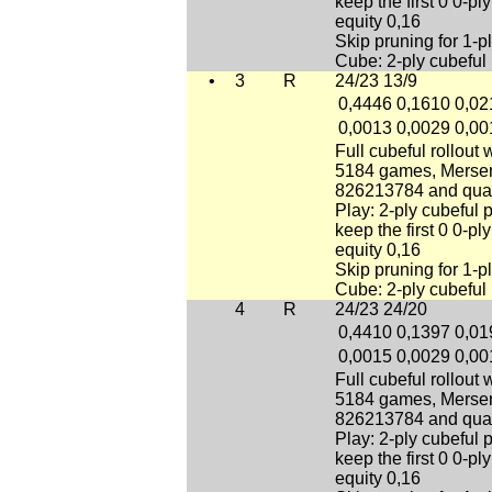
keep the first 0 0-
equity 0,16
Skip pruning for 1-p
Cube: 2-ply cubeful 
•
3
R
24/23 13/9
0,4446
0,1610
0,02
0,0013
0,0029
0,00
Full cubeful rollout 
5184 games, Mersen
826213784 and qua
Play: 2-ply cubeful 
keep the first 0 0-
equity 0,16
Skip pruning for 1-p
Cube: 2-ply cubeful 
4
R
24/23 24/20
0,4410
0,1397
0,01
0,0015
0,0029
0,00
Full cubeful rollout 
5184 games, Mersen
826213784 and qua
Play: 2-ply cubeful 
keep the first 0 0-
equity 0,16