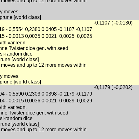
ply moves and up to 12 more moves within
ly moves.
prune [world class]
-0,1107 ( -0,0130)
19
-
0,5554
0,2380
0,0405
-0,1107
-0,1107
15
-
0,0013
0,0035
0,0021
0,0025
0,0025
with var.redn.
ne Twister dice gen. with seed
si-random dice
prune [world class]
ply moves and up to 12 more moves within
ly moves.
prune [world class]
-0,1179 ( -0,0202)
94
-
0,5590
0,2303
0,0398
-0,1179
-0,1179
14
-
0,0015
0,0036
0,0021
0,0029
0,0029
with var.redn.
ne Twister dice gen. with seed
si-random dice
prune [world class]
ply moves and up to 12 more moves within