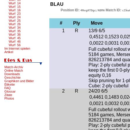
Wurf 14
BLAU
Wurf 15
Position ID:
Match ID:
Wurf 16
4NvgATDgc/ABMA
cIkw
Wurf 23
Wurf 24
Wurf 25
#
Ply
Move
Wurf 26
Wurf 34
1
R
13/9 6/5
Wurf 35
Wurf 36
0,4512
0,1523
0,02
Wurf 45
Wurf 46
0,0022
0,0031
0,00
Wurf 56
Im Internet spielen
Full cubeful rollout 
Artikel
5184 games, Mersen
826213784 and qua
Play: 2-ply cubeful 
Match-Archiv
keep the first 0 0-
Online Match
Downloads
equity 0,16
Geschichte
Skip pruning for 1-p
Graphiken und Bilder
Etikette
Cube: 2-ply cubeful 
FAQ
2
R
24/20 6/5
Glossar
Zitate
0,4461
0,1483
0,02
Photos
0,0021
0,0032
0,00
Full cubeful rollout 
5184 games, Mersen
826213784 and qua
Play: 2-ply cubeful 