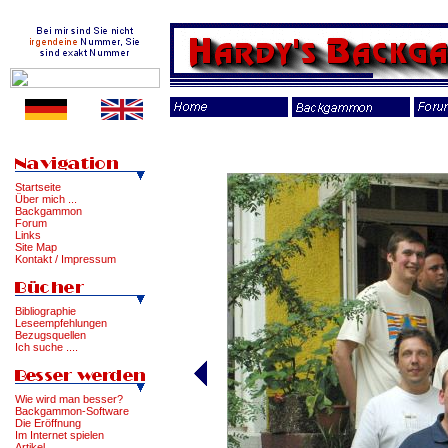
Startseite
Über mich ...
Backgammon
Forum
Links
Site Map
Kontakt / Impressum
Bibliographie
Leseempfehlungen
Bezugsquellen
Ich suche ....
Wie wird man besser?
Backgammon-Software
Die Eröffnung
Im Internet spielen
Artikel