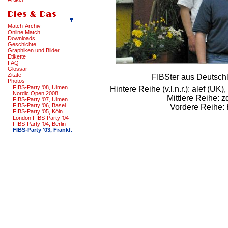
Match-Archiv
Online Match
Downloads
Geschichte
Graphiken und Bilder
Etikette
FAQ
Glossar
Zitate
FIBSter aus Deutsch
Photos
FIBS-Party '08, Ulmen
Hintere Reihe (v.l.n.r.): alef (UK)
Nordic Open 2008
Mittlere Reihe: 
FIBS-Party '07, Ulmen
FIBS-Party '06, Basel
Vordere Reihe: 
FIBS-Party '05, Köln
London FIBS-Party '04
FIBS-Party '04, Berlin
FIBS-Party '03, Frankf.