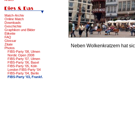
Match-Archiv
Online Match
Downloads
Geschichte
Graphiken und Bilder
Etikette
FAQ
Glossar
Zitate
Neben Wolkenkratzern hat sic
Photos
FIBS-Party '08, Ulmen
Nordic Open 2008
FIBS-Party '07, Ulmen
FIBS-Party '06, Basel
FIBS-Party '05, Köln
London FIBS-Party '04
FIBS-Party '04, Berlin
FIBS-Party '03, Frankf.